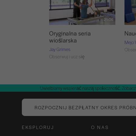
21:06
Oryginalna seria
Nauc
wioślarska
Mejo 
Jay Grimes
Obser
Obserwuj i ucz się
Uwielbiamy wspierać naszą społeczność. Zobacz
ROZPOCZNIJ BEZPŁATNY OKRES PRÓB
EKSPLORUJ
O NAS