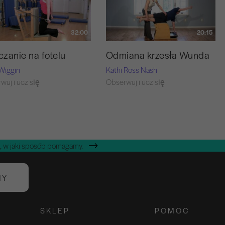
32:00
20:15
zanie na fotelu
Odmiana krzesła Wunda
Wiggin
Kathi Ross Nash
wuj i ucz się
Obserwuj i ucz się
, w jaki sposób pomagamy.
NY
SKLEP
POMOC