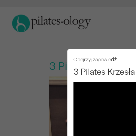
Obejrzyj zapowiedź
3 Pilates Krzesła
3 Pilates Krzesła