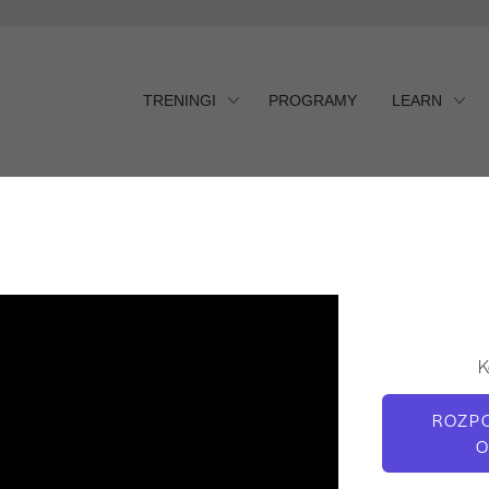
TRENINGI
PROGRAMY
LEARN
K
ROZP
O