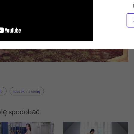
ło
Krzesło na ramię
 się spodobać