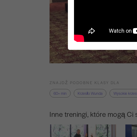
ZNAJDŹ PODOBNE KLASY DLA
60+ min
Krzesło Wunda
Wysokie krzes
Inne treningi, które mogą Ci