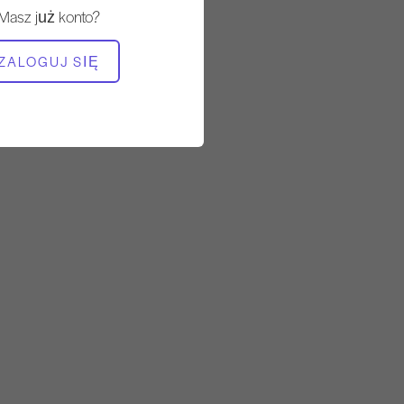
Masz już konto?
POTRZEBNY SPRZĘT
ZALOGUJ SIĘ
Krzesło Wunda
Wysokie krzesło
Krzesło na ramię