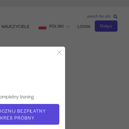
search the site
Dołącz
POLSKI
NAUCZYCIELE
LOGIN
Zamknij okno dialogowe
Obserwuj i ucz się
NAUCZYCIEL
ompletny trening
Jay Grimes
OCZNIJ BEZPŁATNY
KRES PRÓBNY
CZAS WIDEO
1:40:55