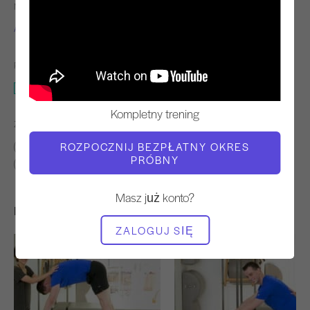
NAUCZYCIEL
TEMPO TRENINGU
Alexandra Bohlinger
Szybko
POTRZEBNY SPRZĘT
Mata z obciążnikami na ręce lub nogi
Kompletny trening
ZNAJDŹ PODOBNE KLASY DLA
ROZPOCZNIJ BEZPŁATNY OKRES
Pośredni
20 - 30 min
PRÓBNY
Mata z obciążnikami na ręce lub nogi
Masz już konto?
Inne treningi, które mogą Ci się spodobać
ZALOGUJ SIĘ