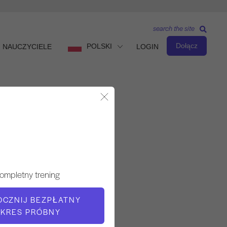
search the site
Dołącz
POLSKI
NAUCZYCIELE
LOGIN
Zamknij okno dialogowe
Poziom zaawansowany
NAUCZYCIEL
ompletny trening
Kim Reis
OCZNIJ BEZPŁATNY
KRES PRÓBNY
TEMPO TRENINGU