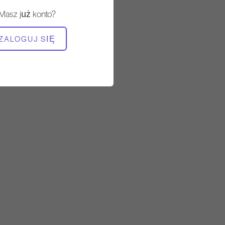
Szybko
Masz już konto?
POTRZEBNY SPRZĘT
ZALOGUJ SIĘ
Mata