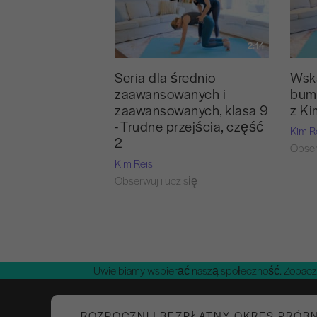
2:14
Seria dla średnio
Wsk
zaawansowanych i
bume
zaawansowanych, klasa 9
z Ki
- Trudne przejścia, część
Kim R
2
Obser
Kim Reis
Obserwuj i ucz się
Uwielbiamy wspierać naszą społeczność. Zobacz
ROZPOCZNIJ BEZPŁATNY OKRES PRÓB