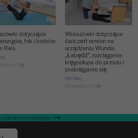
2:49
4:52
azówki dotyczące
Wskazówki dotyczące
rangów, fok i krabów
ćwiczeń ramion na
m Reis
urządzeniu Wunda:
„Łabędź”, rozciąganie
eis
kręgosłupa do przodu i
wuj i ucz się
podciąganie się
Kim Reis
Obserwuj i ucz się
, w jaki sposób pomagamy.
NY