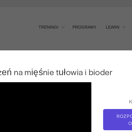
TRENINGI
PROGRAMY
LEARN
 na mięśnie tułowia i bioder
eń na mięśnie tułowia i bioder
K
ROZP
O