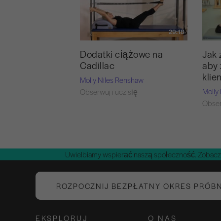
29:18
Dodatki ciążowe na
Jak 
Cadillac
aby 
klie
Molly Niles Renshaw
Molly
Obserwuj i ucz się
Obser
Uwielbiamy wspierać naszą społeczność. Zobacz
ROZPOCZNIJ BEZPŁATNY OKRES PRÓB
EKSPLORUJ
O NAS