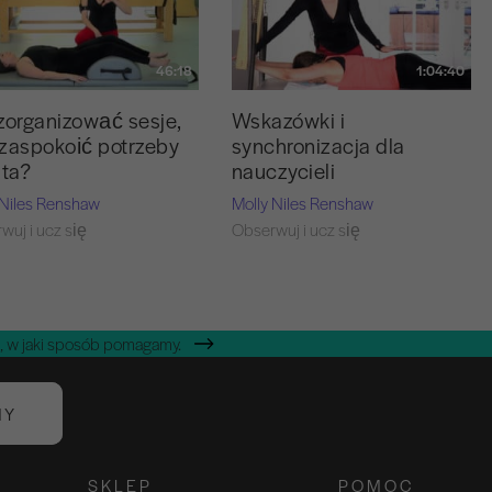
46:18
1:04:40
zorganizować sesje,
Wskazówki i
zaspokoić potrzeby
synchronizacja dla
nta?
nauczycieli
 Niles Renshaw
Molly Niles Renshaw
wuj i ucz się
Obserwuj i ucz się
, w jaki sposób pomagamy.
NY
SKLEP
POMOC