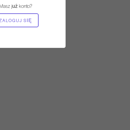
Stały
Masz już konto?
POTRZEBNY SPRZĘT
ZALOGUJ SIĘ
Mata