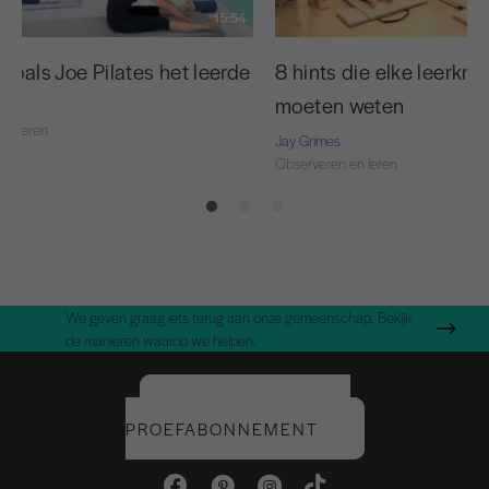
15:54
zoals Joe Pilates het leerde
8 hints die elke leerkra
moeten weten
en leren
Jay Grimes
Observeren en leren
We geven graag iets terug aan onze gemeenschap. Bekijk
de manieren waarop we helpen.
START UW GRATIS
PROEFABONNEMENT