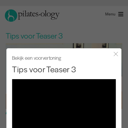
Menu
Tips voor Teaser 3
Bekijk een voorvertoning
Modaal
Tips voor Teaser 3
Gevorderd niveau