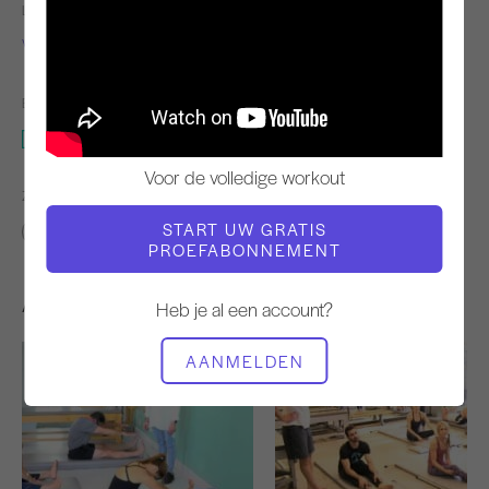
LERAAR
VIDEOTIJD
Victoria Torrie-Capan
10:37
BENODIGDE APPARATUUR
Mat
Voor de volledige workout
ZOEK VERGELIJKBARE LESSEN VOOR
START UW GRATIS
0 - 10 min
Mat
PROEFABONNEMENT
Andere workouts die je misschien leuk vindt
Heb je al een account?
AANMELDEN