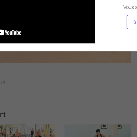
Vous 
S
OUR
nt