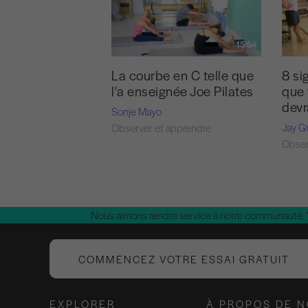
15:54
La courbe en C telle que
8 si
l'a enseignée Joe Pilates
que 
devr
Sonje Mayo
Jay G
Observer et apprendre
Obser
Nous aimons rendre service à notre communauté.
COMMENCEZ VOTRE ESSAI GRATUIT
EXPLORER
À PROPOS DE 