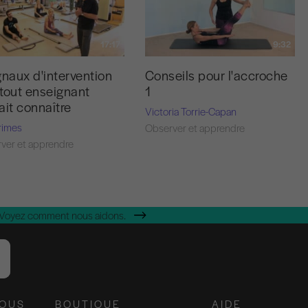
17:17
9:32
gnaux d'intervention
Conseils pour l'accroche
tout enseignant
1
ait connaître
Victoria Torrie-Capan
rimes
Observer et apprendre
ver et apprendre
 Voyez comment nous aidons.
NOUS
BOUTIQUE
AIDE