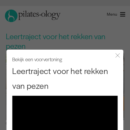
Menu
Leertraject voor het rekken van
pezen
Bekijk een voorvertoning
Modaal
Leertraject voor het rekken
van pezen
Observeren en leren