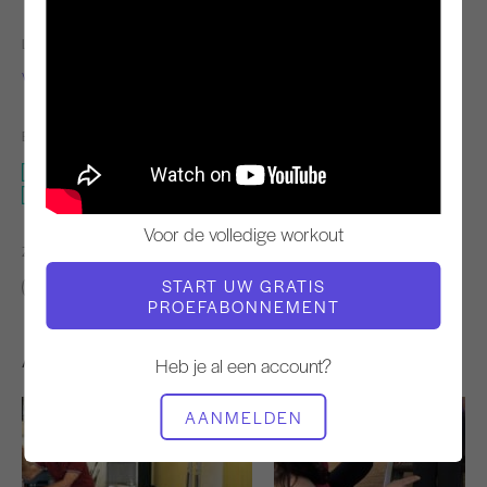
LERAAR
VIDEOTIJD
Verónica Ruiz
8:22
BENODIGDE APPARATUUR
Reformer
Reformer - Geen doos
Voor de volledige workout
ZOEK VERGELIJKBARE LESSEN VOOR
START UW GRATIS
0 - 10 min
Reformer
Reformer - Geen doos
PROEFABONNEMENT
Andere workouts die je misschien leuk vindt
Heb je al een account?
AANMELDEN