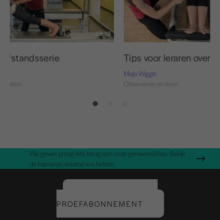
13:18
eafstandsserie
Tips voor leraren over 
Mejo Wiggin
en leren
Observeren en leren
We geven graag iets terug aan onze gemeenschap. Bekijk
de manieren waarop we helpen.
START UW GRATIS
PROEFABONNEMENT