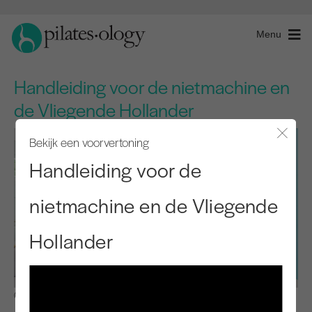
Menu
Handleiding voor de nietmachine en
de Vliegende Hollander
Bekijk een voorvertoning
Modaal
Handleiding voor de
nietmachine en de Vliegende
Hollander
Observeren en leren