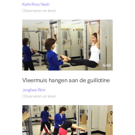
Kathi Ross Nash
Observeren en leren
4:40
Vleermuis hangen aan de guillotine
Junghee Won
Observeren en leren