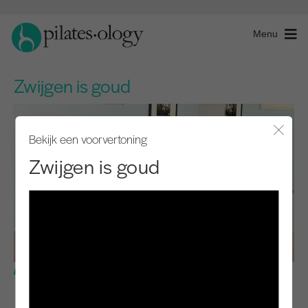
Menu
Zwijgen is goud
Bekijk een voorvertoning
Modaal
Zwijgen is goud
Gemiddeld niveau