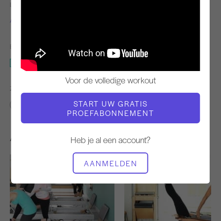
LERAAR
TEMPO TRAINING
Alisa Wyatt
Snel
BENODIGDE APPARATUUR
Mat
Voor de volledige workout
ZOEK VERGELIJKBARE LESSEN VOOR
START UW GRATIS
Intermediair
10 - 20 min
Mat
PROEFABONNEMENT
Andere workouts die je misschien leuk vindt
Heb je al een account?
AANMELDEN