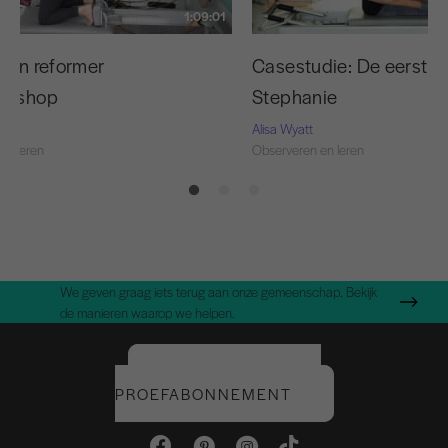
1:09:01
n in reformer
Casestudie: De eerste 
rkshop
Stephanie
Alisa Wyatt
en leren
Observeren en leren
We geven graag iets terug aan onze gemeenschap. Bekijk
de manieren waarop we helpen.
START UW GRATIS
PROEFABONNEMENT