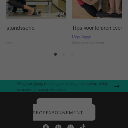
13:18
eafstandsserie
Tips voor leraren over 
Mejo Wiggin
en leren
Observeren en leren
We geven graag iets terug aan onze gemeenschap. Bekijk
de manieren waarop we helpen.
START UW GRATIS
PROEFABONNEMENT