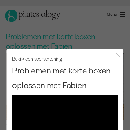
Menu
Problemen met korte boxen
oplossen met Fabien
Bekijk een voorvertoning
Modaal
Problemen met korte boxen
oplossen met Fabien
Observeren en leren