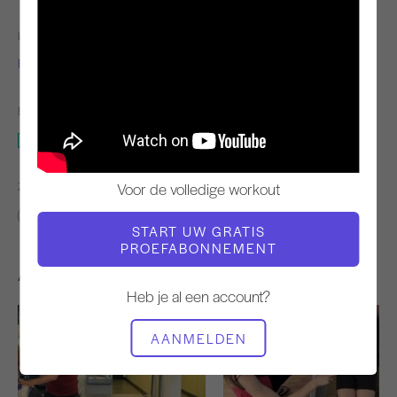
LERAAR
VIDEOTIJD
Fabien Menegon
8:00
BENODIGDE APPARATUUR
Reformer
Voor de volledige workout
ZOEK VERGELIJKBARE LESSEN VOOR
0 - 10 min
Reformer
START UW GRATIS
PROEFABONNEMENT
Andere workouts die je misschien leuk vindt
Heb je al een account?
AANMELDEN