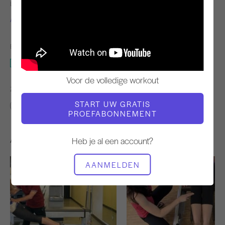
LERAAR
VIDEOTIJD
Alycea Ungaro
2:27
BENODIGDE APPARATUUR
Reformer
Voor de volledige workout
ZOEK VERGELIJKBARE LESSEN VOOR
START UW GRATIS
0 - 10 min
Reformer
PROEFABONNEMENT
Andere workouts die je misschien leuk vindt
Heb je al een account?
AANMELDEN