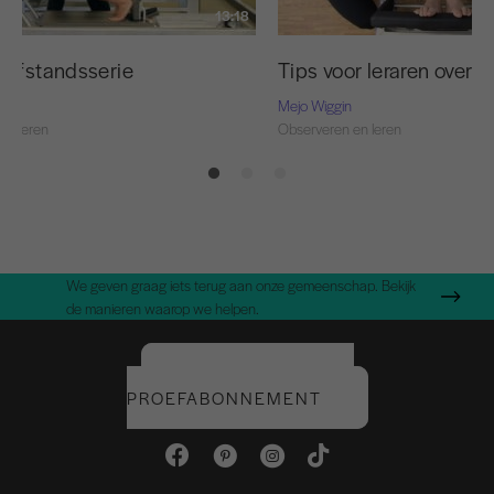
13:18
eafstandsserie
Tips voor leraren over 
Mejo Wiggin
en leren
Observeren en leren
We geven graag iets terug aan onze gemeenschap. Bekijk
de manieren waarop we helpen.
START UW GRATIS
PROEFABONNEMENT