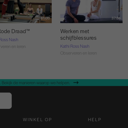
81:00
37:56
Rode Draad™
Werken met
schijfblessures
 Ross Nash
Kathi Ross Nash
veren en leren
Observeren en leren
 Bekijk de manieren waarop we helpen.
WINKEL OP
HELP