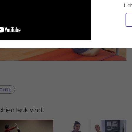
Heb
Cadillac
hien leuk vindt