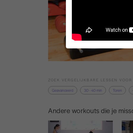
ZOEK VERGELIJKBARE LESSEN VOOR
Geavanceerd
30 - 40 min
Toren
Andere workouts die je missc