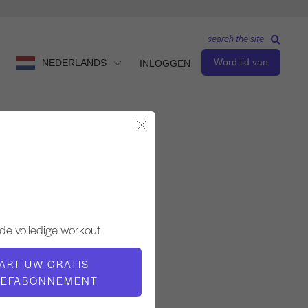
search the site
Word lid van
NEDERLANDS
INLOGGEN
Modaal sluiten
Gevorderd niveau
LERAAR
de volledige workout
Kathi Ross Nash
ART UW GRATIS
OEFABONNEMENT
TEMPO TRAINING