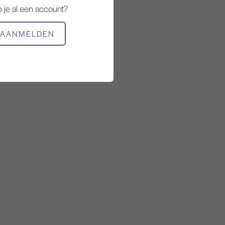
Stabiel
 je al een account?
BENODIGDE APPARATUUR
AANMELDEN
Toren
Cadillac