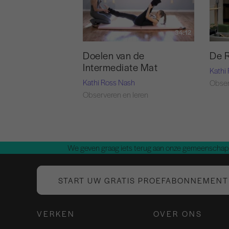
34:12
Doelen van de
De 
Intermediate Mat
Kathi
Kathi Ross Nash
Obser
Observeren en leren
We geven graag iets terug aan onze gemeenschap.
START UW GRATIS PROEFABONNEMENT
VERKEN
OVER ONS