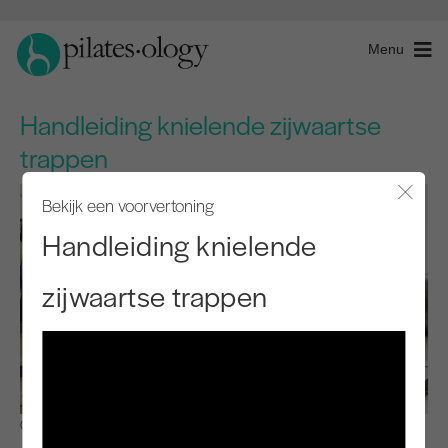
Menu
Handleiding knielende zijwaartse
trappen
Bekijk een voorvertoning
Modaal
Handleiding knielende
zijwaartse trappen
Observeren en leren