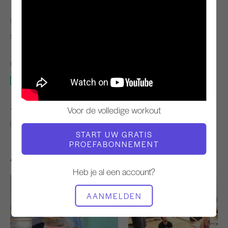
LERAAR
VIDEOTIJD
Sandy Shimoda
11:24
BENODIGDE APPARATUUR
Mat
ZOEK VERGELIJKBARE LESSEN VOOR
Voor de volledige workout
10 - 20 min
Mat
START UW GRATIS
PROEFABONNEMENT
Andere workouts die je misschien leuk vindt
Heb je al een account?
AANMELDEN