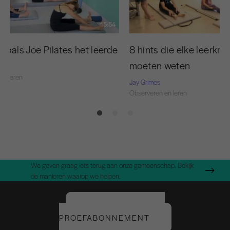
15:54
zoals Joe Pilates het leerde
8 hints die elke leerkra
moeten weten
en leren
Jay Grimes
Observeren en leren
We geven graag iets terug aan onze gemeenschap. Bekijk
de manieren waarop we helpen.
START UW GRATIS
PROEFABONNEMENT