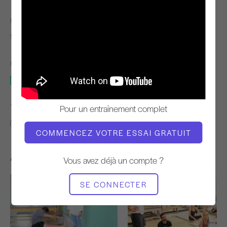
ENSEIGNANT
L'HEURE DE LA VIDÉO
Sandy Shimoda
11:24
MATÉRIEL NÉCESSAIRE
Mat
TROUVER DES COURS SIMILAIRES POUR
Pour un entraînement complet
10 - 20 min
Mat
COMMENCEZ VOTRE ESSAI GRATUIT
Autres séances d'entraînement
Vous avez déjà un compte ?
SE CONNECTER