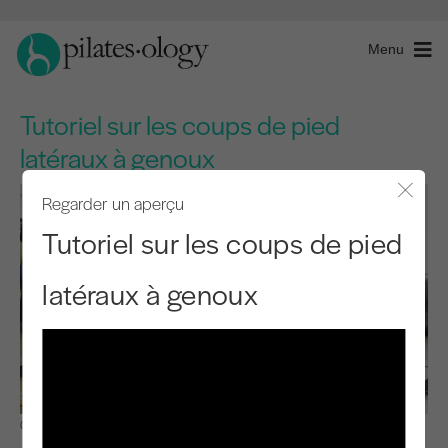
Menu
Tutoriel sur les coups de pied
latéraux à genoux
Regarder un aperçu
Fermer
Tutoriel sur les coups de pied
latéraux à genoux
Observer et apprendre