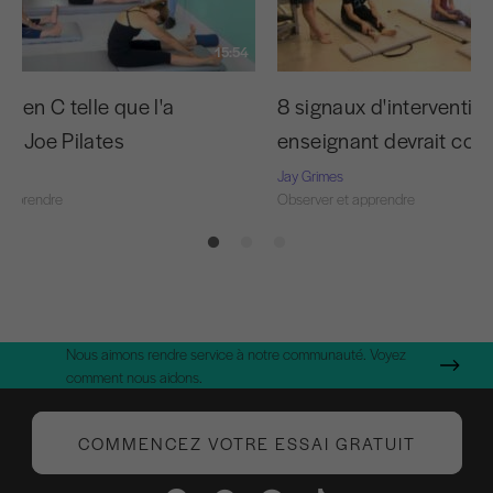
15:54
e en C telle que l'a
8 signaux d'interventio
ée Joe Pilates
enseignant devrait conn
Jay Grimes
 apprendre
Observer et apprendre
Nous aimons rendre service à notre communauté. Voyez
comment nous aidons.
COMMENCEZ VOTRE ESSAI GRATUIT