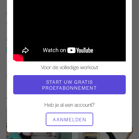
LERAAR
TEMPO TRAINING
Alisa Wyatt
Langzaam
BENODIGDE APPARATUUR
Mat
ZOEK VERGELIJKBARE LESSEN VOOR
Voor de volledige workout
Pre-Pilates
Basis
40 - 50 min
Mat
START UW GRATIS
PROEFABONNEMENT
Andere workouts die je misschien leuk vindt
Heb je al een account?
AANMELDEN