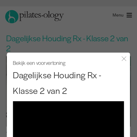
Menu
Dagelijkse Houding Rx - Klasse 2 van
2
Bekijk een voorvertoning
Modaal
Dagelijkse Houding Rx -
Klasse 2 van 2
Pre-Pilates Niveau