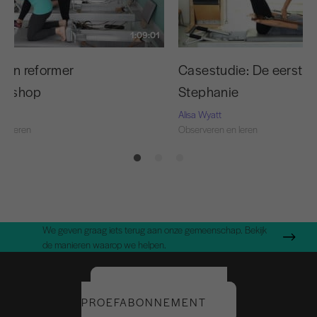
1:09:01
n in reformer
Casestudie: De eerste 
rkshop
Stephanie
Alisa Wyatt
en leren
Observeren en leren
We geven graag iets terug aan onze gemeenschap. Bekijk
de manieren waarop we helpen.
START UW GRATIS
PROEFABONNEMENT