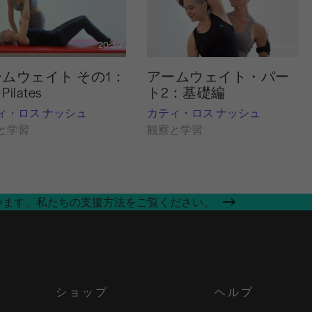
20:34
26:15
ムウェイト その1：
アームウェイト・パー
ilates
ト2：基礎編
ィ・ロス ナッシュ
カティ・ロス ナッシュ
と学習
観察と学習
います。私たちの支援方法をご覧ください。
ショップ
ヘルプ