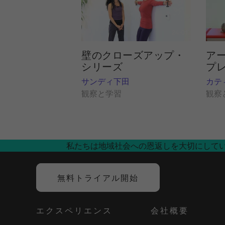
24:01
アー
壁のクローズアップ・
プレP
シリーズ
カテ
サンディ下田
観察
観察と学習
私たちは地域社会への恩返しを大切にして
無料トライアル開始
エクスペリエンス
会社概要