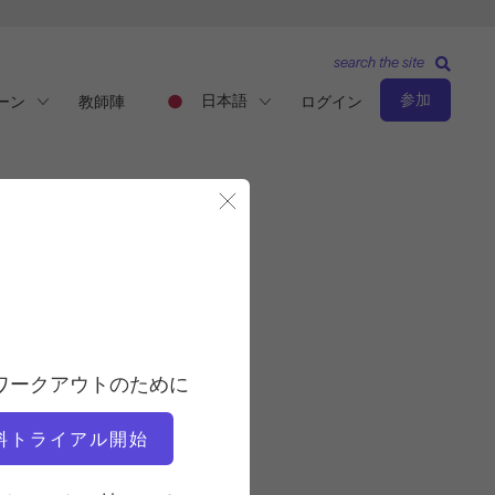
search the site
参加
日本語
ーン
教師陣
ログイン
モーダルを閉じる
観察と学習
教師
ワークアウトのために
サンディ下田
料トライアル開始
ビデオタイム
24:01