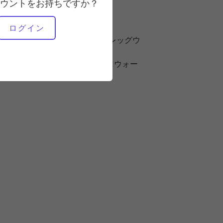
ウントをお持ちですか？
必要な機材
ログイン
アームウェイトまたはレッグウ
ェイト付きマット
スタンディングPilates & ウォー
ル