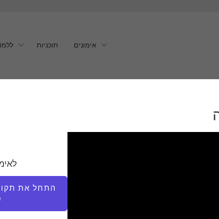
אימונים
תוכניות
לִלמוֹ
לאימ
התחל את תקופת
ש