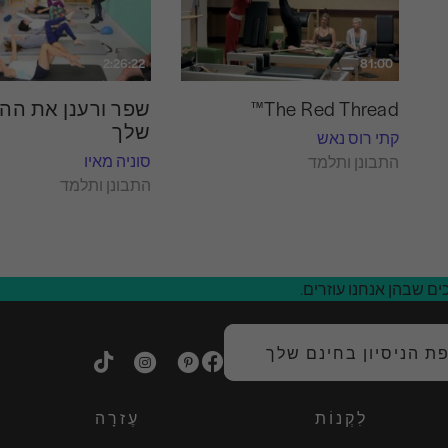
2:26:22
81:00
The Red Thread™
שפר ורענן את הה
שלך
קתי רוס נאש
סוניה מאיו
התבונן ותלמד
התבונן ותלמד
ם שבהן אנחנו עוזרים.
 הניסיון בחינם שלך
לִקְנוֹת
עֶזרָה