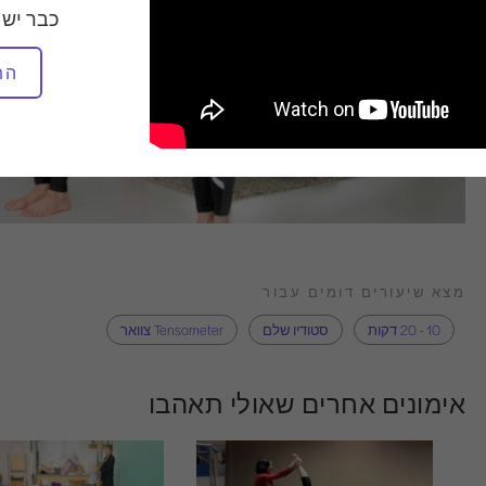
כבר יש 
הת
מצא שיעורים דומים עבור
10 - 20 דקות
סטודיו שלם
Tensometer צוואר
אימונים אחרים שאולי תאהבו