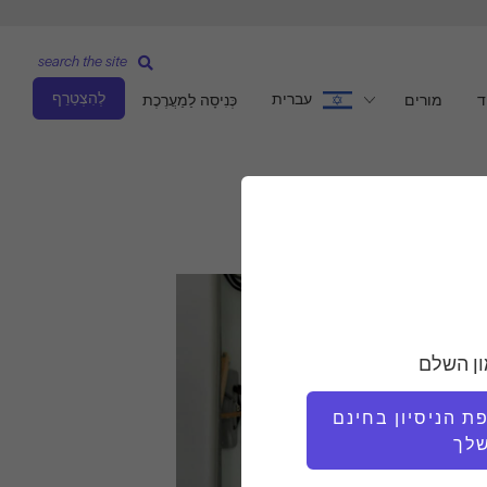
search the site
לְהִצְטַרֵף
עברית
ד
מורים
כְּנִיסָה לַמַעֲרֶכֶת
ון השלם
 הניסיון בחינם
לך