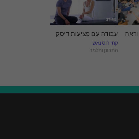
37:56
וראה
עבודה עם פציעות דיסק
קתי רוס נאש
התבונן ותלמד