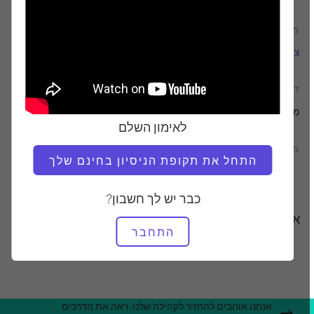
מוֹרֶה
טמפו אימון
צ'אז נייט
יַצִיב
דרוש ציוד
מְתַקֵן
לאימון השלם
מצא שיעורים דומים עבור
התחל את תקופת הניסיון בחינם שלך
ביניים
40 - 50 דקות
מְתַקֵן
כבר יש לך חשבון?
אימונים אחרים שאולי תאהבו
התחבר
אנחנו אוהבים להחזיר לקהילה שלנו. ראה את הדרכים