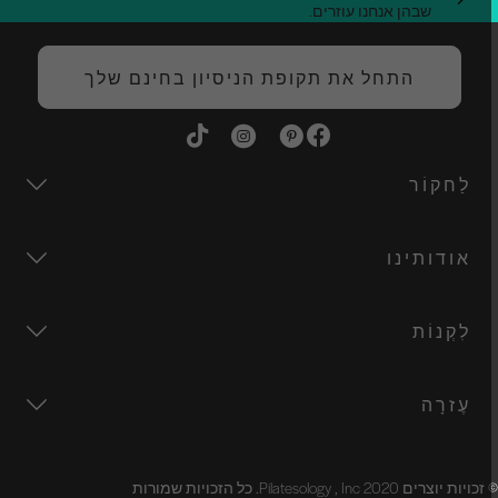
שבהן אנחנו עוזרים.
התחל את תקופת הניסיון בחינם שלך
לַחקוֹר
אודותינו
לִקְנוֹת
עֶזרָה
זכויות יוצרים 2020 Pilatesology , Inc. כל הזכויות שמורות