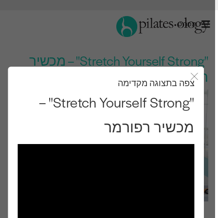
תַפרִיט
"Stretch Yourself Strong" – מכשיר
רפורמר
צפה בתצוגה מקדימה
סגור את מודאל
"Stretch Yourself Strong" –
מכשיר רפורמר
רמת ביניים