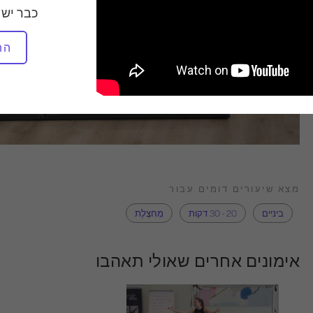
כבר יש 
הת
מצא שיעורים דומים עבור
ביניים
20 - 30 דקות
מַחצֶלֶת
אימונים אחרים שאולי תאהבו