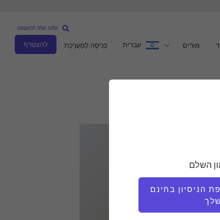
search the site
לְהִצְטַרֵף
עברית
ד
מורים
כְּנִיסָה לַמַעֲרֶכֶת
ון השלם
 הניסיון בחינם
לך