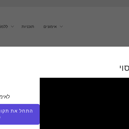
אימונים
תוכניות
לִלמוֹ
וי
לאימ
התחל את תקופת
ש