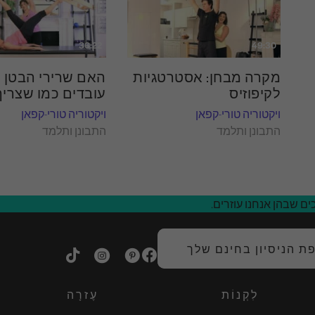
36:22
49:30
מקרה מבחן: אסטרטגיות
האם שרירי הבטן 
לקיפוזיס
עובדים כמו שצריך
ויקטוריה טורי-קפאן
ויקטוריה טורי-קפאן
התבונן ותלמד
התבונן ותלמד
ם שבהן אנחנו עוזרים.
 הניסיון בחינם שלך
לִקְנוֹת
עֶזרָה