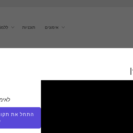
אימונים
תוכניות
לִלמוֹ
לאימ
התחל את תקופת
ש