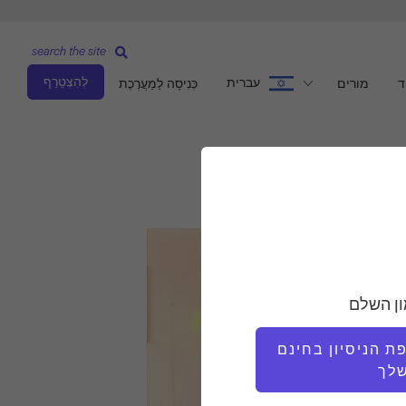
search the site
לְהִצְטַרֵף
עברית
ד
מורים
כְּנִיסָה לַמַעֲרֶכֶת
ון השלם
 הניסיון בחינם
לך