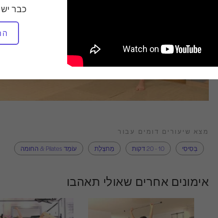
כבר יש 
הת
מצא שיעורים דומים עבור
בְּסִיסִי
10 - 20 דקות
מַחצֶלֶת
עוֹמֵד Pilates & החומה
אימונים אחרים שאולי תאהבו