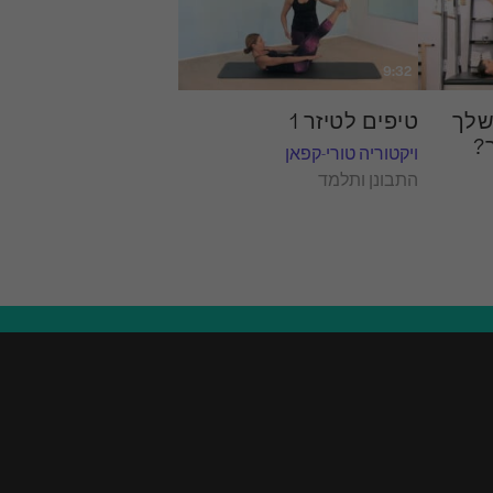
9:32
שלך
טיפים לטיזר 1
?
ויקטוריה טורי-קפאן
התבונן ותלמד