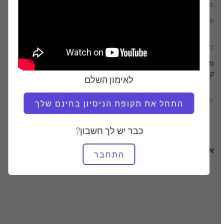
מוֹרֶה
טמפו אימון
Mejo Wiggin
לְהַאֵט
דרוש ציוד
מִגדָל
קאדילק
לאימון השלם
מצא שיעורים דומים עבור
התחל את תקופת הניסיון בחינם שלך
מִתקַדֵם
50 - 60 דקות
מִגדָל
קאדילק
כבר יש לך חשבון?
אימונים אחרים שאולי תאהבו
התחבר