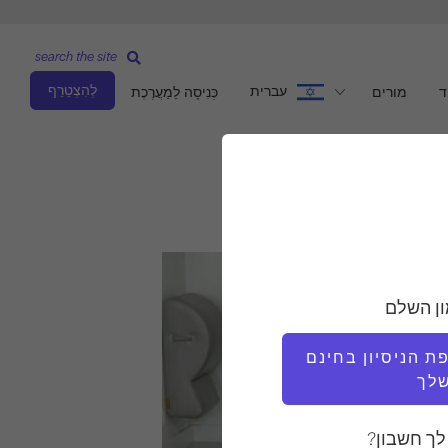
search the site
לְהִצְטַרֵף
עברית
ד
מורים
כְּנִיסָה לַמַעֲרֶכֶת
ון השלם
 הניסיון בחינם
לך
לך חשבון?