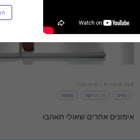
הת
מצא שיעורים דומים עבור
ביניים
10 - 20 דקות
מַחצֶלֶת
אימונים אחרים שאולי תאהבו