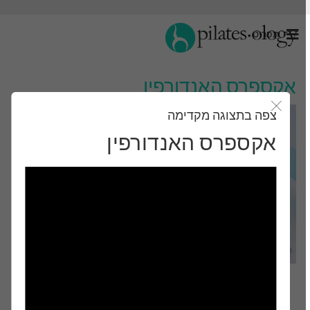
תַפרִיט
אקספרס האנדורפין
צפה בתצוגה מקדימה
סגור את מודאל
אקספרס האנדורפין
רמת ביניים