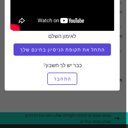
מוֹרֶה
טמפו אימון
מרינה אורבינה
מָהִיר
דרוש ציוד
לאימון השלם
מַחצֶלֶת
התחל את תקופת הניסיון בחינם שלך
מצא שיעורים דומים עבור
ביניים
10 - 20 דקות
מַחצֶלֶת
כבר יש לך חשבון?
התחבר
אימונים אחרים שאולי תאהבו
אנחנו אוהבים להחזיר לקהילה שלנו. ראה את הדרכים
שבהן אנחנו עוזרים.