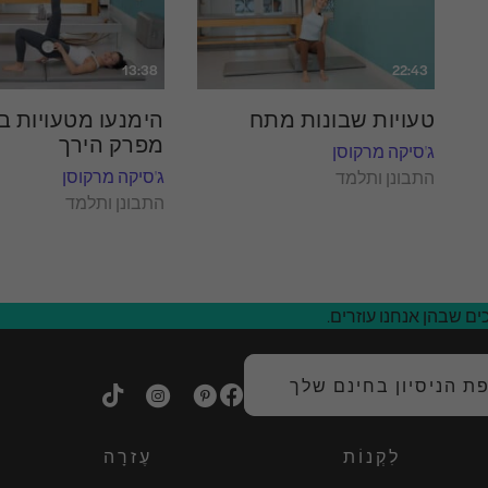
13:38
22:43
טעויות שבונות מתח
הימנעו מטעויות בי
מפרק הירך
ג'סיקה מרקוסן
ג'סיקה מרקוסן
התבונן ותלמד
התבונן ותלמד
ם שבהן אנחנו עוזרים.
 הניסיון בחינם שלך
לִקְנוֹת
עֶזרָה