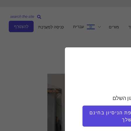
search the site
לְהִצְטַרֵף
עברית
ד
מורים
כְּנִיסָה לַמַעֲרֶכֶת
ון השלם
 הניסיון בחינם
לך