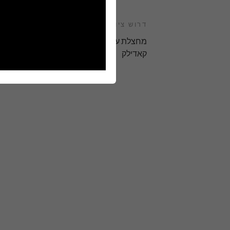
דרוש ציוד
מחצלת עם משקולות זרוע או רגל
קאדילק