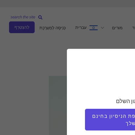
search the site
לְהִצְטַרֵף
עברית
ד
מורים
כְּנִיסָה לַמַעֲרֶכֶת
ון השלם
 הניסיון בחינם
לך