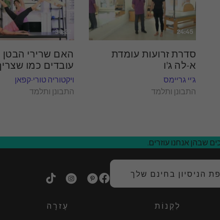
36:22
24:45
סדרת זרועות עומדת
האם שרירי הבטן 
א-לה ג'ו
עובדים כמו שצריך
ג'יי גריימס
ויקטוריה טורי-קפאן
התבונן ותלמד
התבונן ותלמד
ם שבהן אנחנו עוזרים.
 הניסיון בחינם שלך
לִקְנוֹת
עֶזרָה