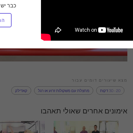
כבר יש 
הת
מצא שיעורים דומים עבור
20 - 30 דקות
מחצלת עם משקולות זרוע או רגל
קאדילק
אימונים אחרים שאולי תאהבו