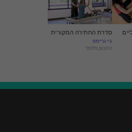
21:06
יים
סדרת החתירה המקורית
ג'יי גריימס
התבונן ותלמד