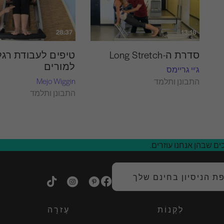
28:37
13:18
סדרת ה-Long Stretch
טיפים לעבודת רגל
למורים
ג'יי גריימס
Mejo Wiggin
התבונן ותלמד
התבונן ותלמד
ם שבהן אנחנו עוזרים.
 הניסיון בחינם שלך
לִקְנוֹת
עֶזרָה