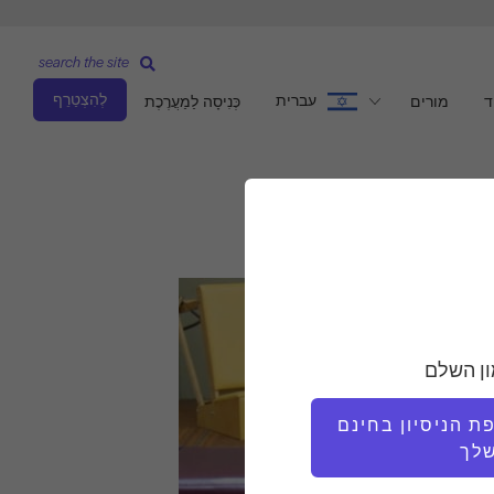
search the site
לְהִצְטַרֵף
עברית
ד
מורים
כְּנִיסָה לַמַעֲרֶכֶת
ון השלם
 הניסיון בחינם
לך