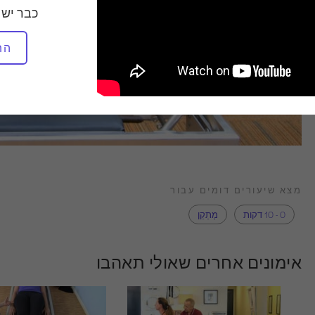
כבר יש 
הת
מצא שיעורים דומים עבור
0 - 10 דקות
מְתַקֵן
אימונים אחרים שאולי תאהבו