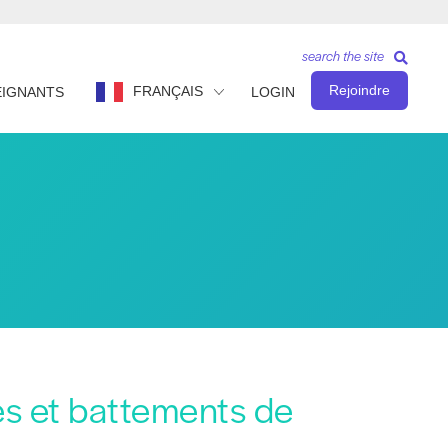
search the site
Rejoindre
FRANÇAIS
EIGNANTS
LOGIN
es et battements de