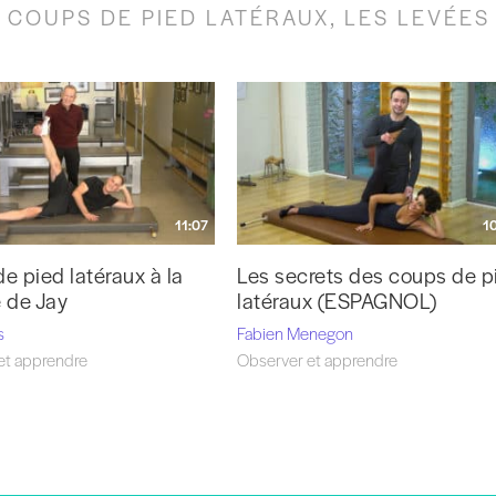
COUPS DE PIED LATÉRAUX, LES LEVÉES 
11:07
1
e pied latéraux à la
Les secrets des coups de p
 de Jay
latéraux (ESPAGNOL)
s
Fabien Menegon
et apprendre
Observer et apprendre