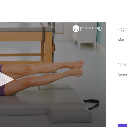
ÉQ
Mat
NI
Avan