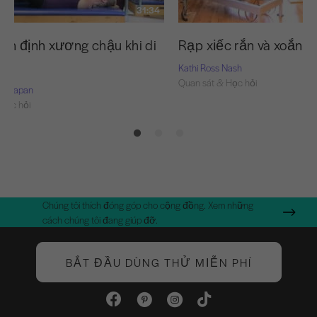
31:34
ổn định xương chậu khi di
Rạp xiếc rắn và xoắn
Kathi Ross Nash
Quan sát & Học hỏi
rie-Capan
Học hỏi
Chúng tôi thích đóng góp cho cộng đồng. Xem những
cách chúng tôi đang giúp đỡ.
BẮT ĐẦU DÙNG THỬ MIỄN PHÍ