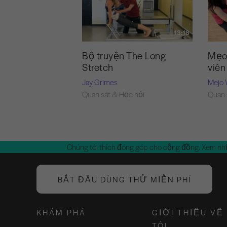
13:18
Bộ truyện The Long
Mẹo 
Stretch
viên
Jay Grimes
Mejo 
Quan sát & Học hỏi
Quan 
Chúng tôi thích đóng góp cho cộng đồng. Xem nh
BẮT ĐẦU DÙNG THỬ MIỄN PHÍ
KHÁM PHÁ
GIỚI THIỆU VỀ
TÔI