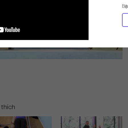
Bạ
 thích