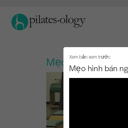
Xem bản xem trước
Mẹo hình bán nguy
Mẹo hình bán ng