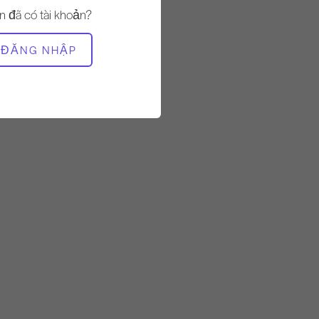
n đã có tài khoản?
THIẾT BỊ CẦN THIẾT
ĐĂNG NHẬP
Người cải cách