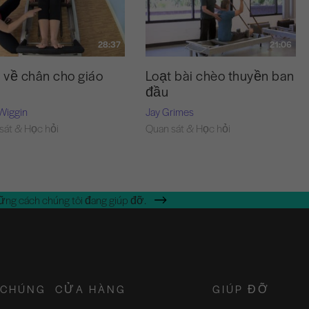
28:37
21:06
về chân cho giáo
Loạt bài chèo thuyền ban
đầu
Wiggin
Jay Grimes
sát & Học hỏi
Quan sát & Học hỏi
ững cách chúng tôi đang giúp đỡ.
 CHÚNG
CỬA HÀNG
GIÚP ĐỠ