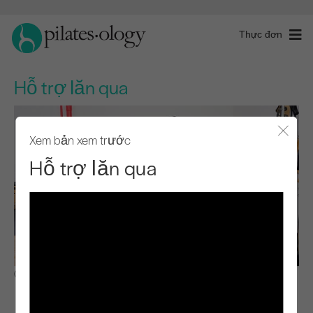
Thực đơn
Hỗ trợ lăn qua
Xem bản xem trước
Đóng 
Hỗ trợ lăn qua
Quan sát & Học hỏi