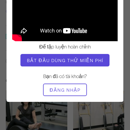
GIÁO VIÊN
THỜI GIAN VIDEO
Gina Papalia
4:45
THIẾT BỊ CẦN THIẾT
Máy nắn chỉnh cột sống
Để tập luyện hoàn chỉnh
TÌM LỚP HỌC TƯƠNG TỰ CHO
BẮT ĐẦU DÙNG THỬ MIỄN PHÍ
0 - 10 phút
Máy nắn chỉnh cột sống
Bạn đã có tài khoản?
Các bài tập khác bạn có thể thích
ĐĂNG NHẬP