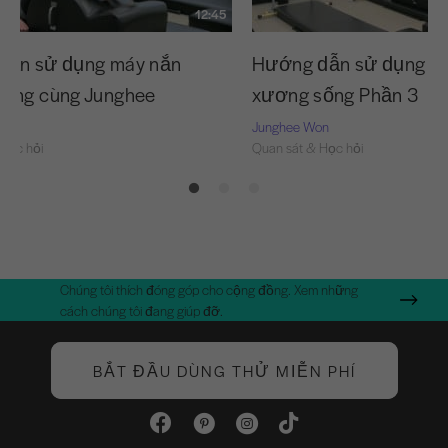
12:45
dẫn sử dụng máy nắn
Hướng dẫn sử dụng m
sống cùng Junghee
xương sống Phần 3
on
Junghee Won
Học hỏi
Quan sát & Học hỏi
Chúng tôi thích đóng góp cho cộng đồng. Xem những
cách chúng tôi đang giúp đỡ.
BẮT ĐẦU DÙNG THỬ MIỄN PHÍ