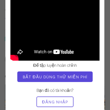
GIÁO VIÊN
THỜI GIAN VIDEO
Alisa Wyatt
1:41
THIẾT BỊ CẦN THIẾT
Thảm
TÌM LỚP HỌC TƯƠNG TỰ CHO
0 - 10 phút
Thảm
Để tập luyện hoàn chỉnh
Các bài tập khác bạn có thể thích
BẮT ĐẦU DÙNG THỬ MIỄN PHÍ
Bạn đã có tài khoản?
ĐĂNG NHẬP