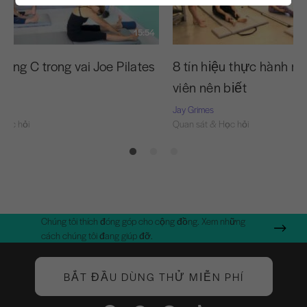
15:54
ong C trong vai Joe Pilates
8 tín hiệu thực hành m
nó
viên nên biết
Jay Grimes
Học hỏi
Quan sát & Học hỏi
Chúng tôi thích đóng góp cho cộng đồng. Xem những
cách chúng tôi đang giúp đỡ.
BẮT ĐẦU DÙNG THỬ MIỄN PHÍ