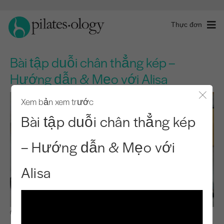
Thực đơn
Bài tập duỗi chân thẳng kép –
Hướng dẫn & Mẹo với Alisa
Xem bản xem trước
Đóng 
Bài tập duỗi chân thẳng kép
– Hướng dẫn & Mẹo với
Alisa
Quan sát & Học hỏi