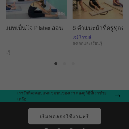
15:54
 รับบทเป็นโจ Pilates สอน
8 คำแนะนำที่ครูทุก
เจย์ ไกรมส์
สังเกตและเรียนรู้
ย
ียนรู้
เรารักที่จะตอบแทนชุมชนของเรา ลองดูวิธีที่เราช่วย
เหลือ
เริ่มทดลองใช้งานฟรี