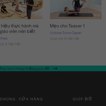
17:17
9:32
n hiệu thực hành mà
Mẹo cho Teaser 1
giáo viên nên biết
Victoria Torrie-Capan
rimes
Quan sát & Học hỏi
sát & Học hỏi
ững cách chúng tôi đang giúp đỡ.
 CHÚNG
CỬA HÀNG
GIÚP ĐỠ