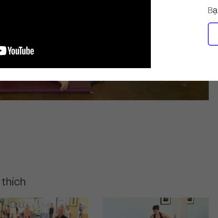
Bạ
 thích