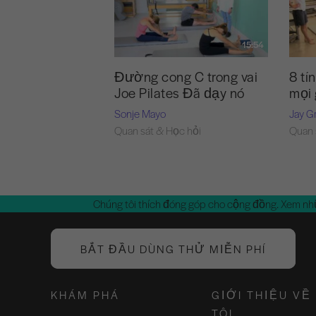
15:54
Đường cong C trong vai
8 tí
Joe Pilates Đã dạy nó
mọi 
Sonje Mayo
Jay G
Quan sát & Học hỏi
Quan 
Chúng tôi thích đóng góp cho cộng đồng. Xem nh
BẮT ĐẦU DÙNG THỬ MIỄN PHÍ
KHÁM PHÁ
GIỚI THIỆU VỀ
TÔI