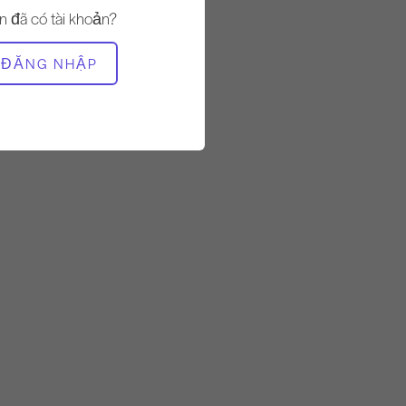
n đã có tài khoản?
THIẾT BỊ CẦN THIẾT
ĐĂNG NHẬP
Thảm