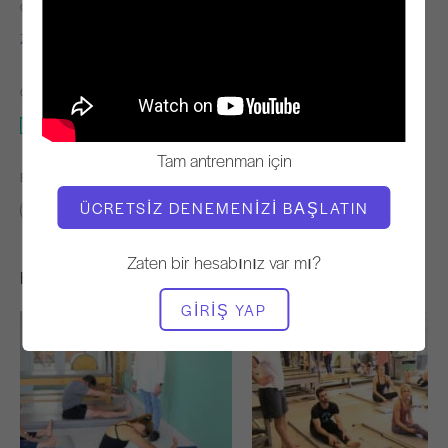
ÖĞRETMEN
VIDEO ZAMANI
Zoë Hagler
7:31
GEREKLI EKIPMAN
Mat
Tam antrenman için
BENZER SINIFLARI BULUN
ÜCRETSIZ DENEMENIZI BAŞLATIN
0 - 10 dakika
Mat
Zaten bir hesabınız var mı?
Hoşunuza Gidebilecek Diğer Egzersizler
GIRIŞ YAP