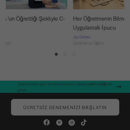
15:54
tes 'un Öğrettiği Şekliyle C-
Her Öğretmenin Bilmes
Uygulamalı İpucu
Jay Grimes
 Öğren
Gözlemle ve Öğren
Toplumumuza geri vermeyi seviyoruz. Nasıl yardım ettiğimizi
görün.
ÜCRETSIZ DENEMENIZI BAŞLATIN