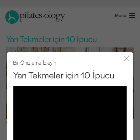
Menü
Yan Tekmeler için 10 İpucu
Bir Önizleme İzleyin
Modal
Yan Tekmeler için 10 İpucu
Gözlemle ve Öğren