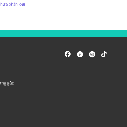
hưa phân loại
ường gặp