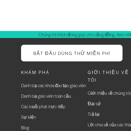
Chúng tôi thích đóng góp cho cộng đồng. Xem nh
BẮT ĐẦU DÙNG THỬ MIỄN PHÍ
KHÁM PHÁ
GIỚI THIỆU VỀ
TÔI
Danh bạ các khóa đào tạo giáo viên
Giới thiệu về chúng tôi
Danh bạ giáo viên toàn cầu
Đại sứ
Các buổi phát trực tiếp
Trả lại
Sự kiện
Lời chia sẻ của các thà
Blog