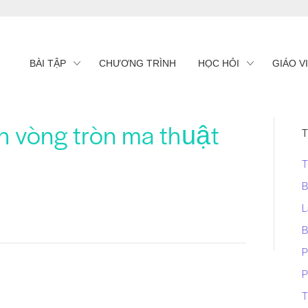
BÀI TẬP
CHƯƠNG TRÌNH
HỌC HỎI
GIÁO V
 vòng tròn ma thuật
T
T
B
L
B
P
P
T