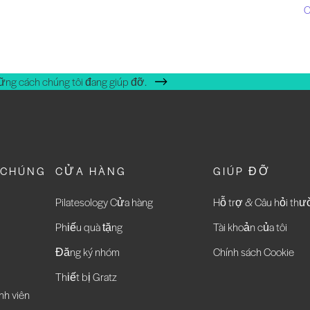
C
ững cách chúng tôi đang giúp đỡ.
 CHÚNG
CỬA HÀNG
GIÚP ĐỠ
Pilatesology Cửa hàng
Hỗ trợ & Câu hỏi th
Phiếu quà tặng
Tài khoản của tôi
Đăng ký nhóm
Chính sách Cookie
Thiết bị Gratz
nh viên