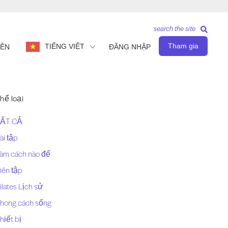
search the site
Tham gia
TIẾNG VIỆT
IÊN
ĐĂNG NHẬP
hể loại
ẤT CẢ
ài tập
àm cách nào để
iên tập
ilates Lịch sử
hong cách sống
hiết bị