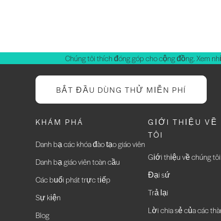
Chúng tôi thích đóng góp cho cộng đồng. Xem nh
BẮT ĐẦU DÙNG THỬ MIỄN PHÍ
KHÁM PHÁ
GIỚI THIỆU VỀ
TÔI
Danh bạ các khóa đào tạo giáo viên
Giới thiệu về chúng tôi
Danh bạ giáo viên toàn cầu
Đại sứ
Các buổi phát trực tiếp
Trả lại
Sự kiện
Lời chia sẻ của các thà
Blog