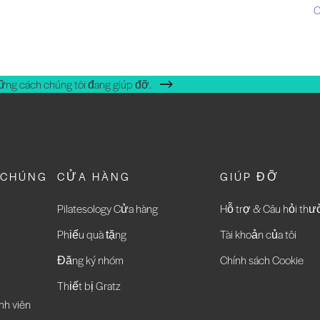
C
ững cách chúng tôi đang giúp đỡ.
 CHÚNG
CỬA HÀNG
GIÚP ĐỠ
Pilatesology Cửa hàng
Hỗ trợ & Câu hỏi th
Phiếu quà tặng
Tài khoản của tôi
Đăng ký nhóm
Chính sách Cookie
Thiết bị Gratz
nh viên