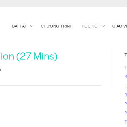
BÀI TẬP
CHƯƠNG TRÌNH
HỌC HỎI
GIÁO V
ion (27 Mins)
T
T
4
B
L
B
P
P
T