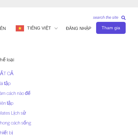
search the site
Tham gia
TIẾNG VIỆT
IÊN
ĐĂNG NHẬP
hể loại
ẤT CẢ
ài tập
àm cách nào để
iên tập
ilates Lịch sử
hong cách sống
hiết bị