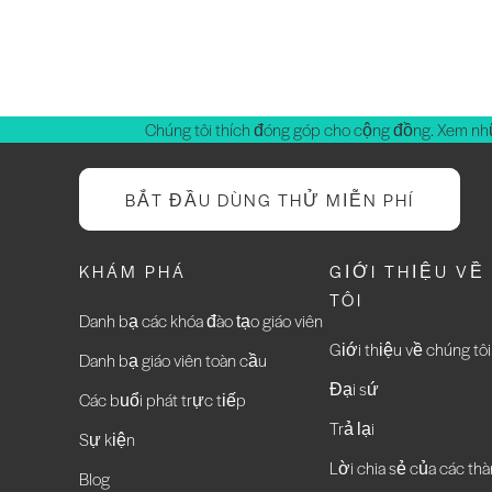
Chúng tôi thích đóng góp cho cộng đồng. Xem nh
BẮT ĐẦU DÙNG THỬ MIỄN PHÍ
KHÁM PHÁ
GIỚI THIỆU VỀ
TÔI
Danh bạ các khóa đào tạo giáo viên
Giới thiệu về chúng tôi
Danh bạ giáo viên toàn cầu
Đại sứ
Các buổi phát trực tiếp
Trả lại
Sự kiện
Lời chia sẻ của các thà
Blog