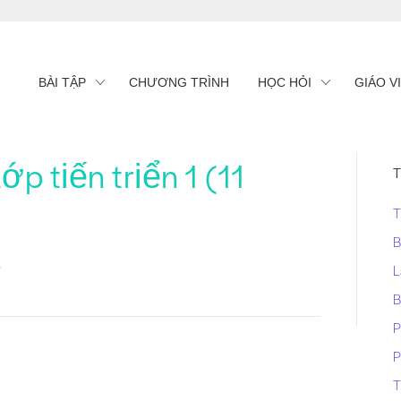
BÀI TẬP
CHƯƠNG TRÌNH
HỌC HỎI
GIÁO V
ớp tiến triển 1 (11
T
T
B
3
L
B
P
P
T