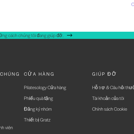
C
ững cách chúng tôi đang giúp đỡ.
 CHÚNG
CỬA HÀNG
GIÚP ĐỠ
Pilatesology Cửa hàng
Hỗ trợ & Câu hỏi th
Phiếu quà tặng
Tài khoản của tôi
Đăng ký nhóm
Chính sách Cookie
Thiết bị Gratz
nh viên