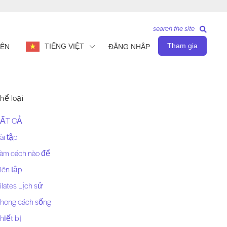
search the site
Tham gia
TIẾNG VIỆT
IÊN
ĐĂNG NHẬP
hể loại
ẤT CẢ
ài tập
àm cách nào để
iên tập
ilates Lịch sử
hong cách sống
hiết bị