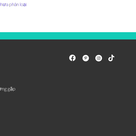
hưa phân loại
ường gặp