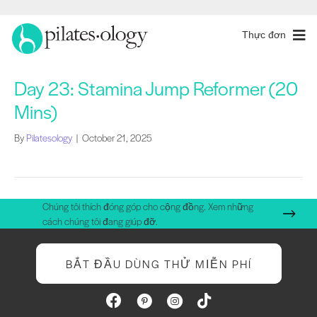
Thực đơn
Day 23: Stamina Jump Reformer (20
Mins)
By
Pilatesology
|
October 21, 2025
Chúng tôi thích đóng góp cho cộng đồng. Xem những
cách chúng tôi đang giúp đỡ.
BẮT ĐẦU DÙNG THỬ MIỄN PHÍ