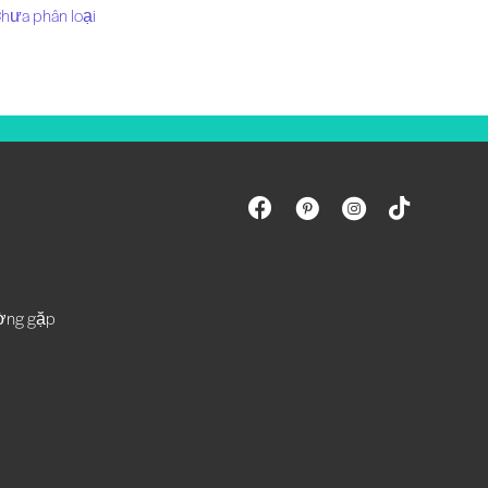
hưa phân loại
ường gặp