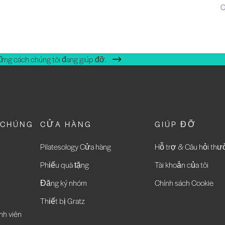
C
ững cách chúng tôi đang giúp đỡ.
 CHÚNG
CỬA HÀNG
GIÚP ĐỠ
Pilatesology Cửa hàng
Hỗ trợ & Câu hỏi th
Phiếu quà tặng
Tài khoản của tôi
Đăng ký nhóm
Chính sách Cookie
Thiết bị Gratz
nh viên