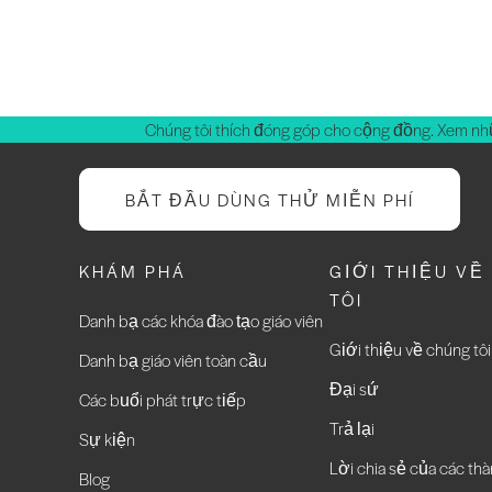
Chúng tôi thích đóng góp cho cộng đồng. Xem nh
BẮT ĐẦU DÙNG THỬ MIỄN PHÍ
KHÁM PHÁ
GIỚI THIỆU VỀ
TÔI
Danh bạ các khóa đào tạo giáo viên
Giới thiệu về chúng tôi
Danh bạ giáo viên toàn cầu
Đại sứ
Các buổi phát trực tiếp
Trả lại
Sự kiện
Lời chia sẻ của các thà
Blog