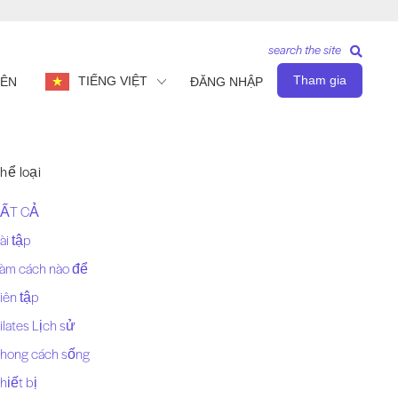
search the site
Tham gia
TIẾNG VIỆT
IÊN
ĐĂNG NHẬP
hể loại
ẤT CẢ
ài tập
àm cách nào để
iên tập
ilates Lịch sử
hong cách sống
hiết bị