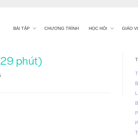
BÀI TẬP
CHƯƠNG TRÌNH
HỌC HỎI
GIÁO V
(29 phút)
T
T
4
B
L
B
P
P
T