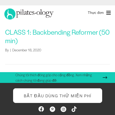
Thực đơn
CLASS 1: Backbending Reformer (50
min)
By
|
December 18, 2020
Chúng tôi thích đóng góp cho cộng đồng. Xem những
cách chúng tôi đang giúp đỡ.
BẮT ĐẦU DÙNG THỬ MIỄN PHÍ