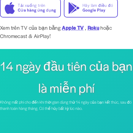
Tải xuống trên
Hãy làm điều đó
Cửa hàng ứng dụng
Google Play
Xem trên TV của bạn bằng
Apple TV
,
Roku
hoặc
Chromecast & AirPlay!
14 ngày đầu tiên của bạn
là miễn phí
Không mất phí cho đến khi thời gian dùng thử 14 ngày của bạn kết thúc, sau đó
thanh toán hàng tháng. Có thể hủy bất kỳ lúc nào.