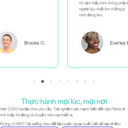
tôi cảm thấy mình không phải là
người duy nhất làm những gì
mình đang làm.
C.
Everlea B.
Thực hành mọi lúc, mọi nơi
Hơn 2.600 bài tập theo yêu cầu. Trải nghiệm sức mạnh biến đổi của Pilates ở
nhà hoặc khi đang di chuyển, trên mọi thiết bị.
Không có WiFi? Tải xuống video để tập luyện ngoại tuyến bất kể bạn ở đâu.