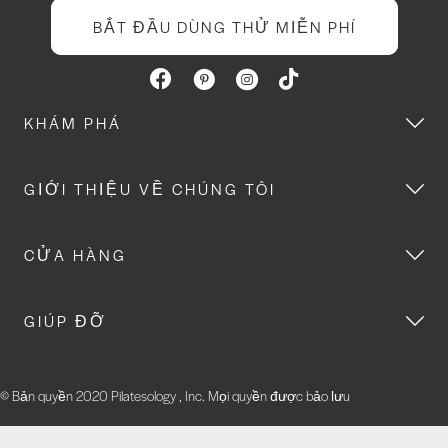
BẮT ĐẦU DÙNG THỬ MIỄN PHÍ
KHÁM PHÁ
GIỚI THIỆU VỀ CHÚNG TÔI
CỬA HÀNG
GIÚP ĐỠ
© Bản quyền 2020 Pilatesology , Inc. Mọi quyền được bảo lưu