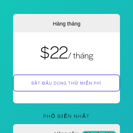
Hàng tháng
$22
/ tháng
BẮT ĐẦU DÙNG THỬ MIỄN PHÍ
PHỔ BIẾN NHẤT