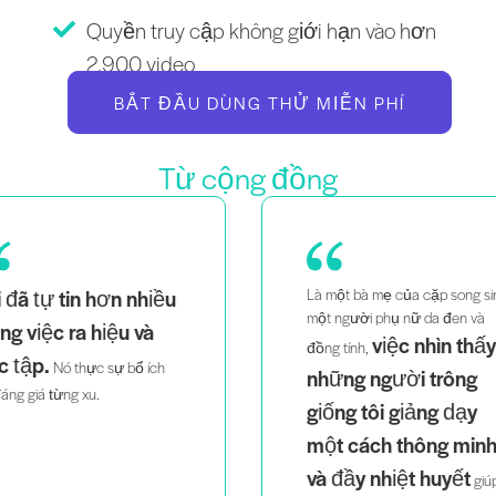
Quyền truy cập không giới hạn vào hơn
2.900 video
BẮT ĐẦU DÙNG THỬ MIỄN PHÍ
Từ cộng đồng
ều
Là một bà mẹ của cặp song sinh,
Là
một người phụ nữ da đen và
th
việc nhìn thấy
đồng tính,
dễ
h
những người trông
tri
giống tôi giảng dạy
một cách thông minh
và đầy nhiệt huyết
giúp