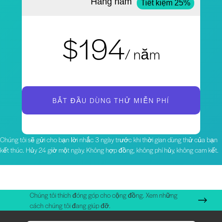
Hàng năm
Tiết kiệm 25%
$194
/ năm
BẮT ĐẦU DÙNG THỬ MIỄN PHÍ
Chúng tôi sẽ gửi cho bạn lời nhắc 3 ngày trước khi thời gian dùng thử của bạn
kết thúc. Hủy 24 giờ một ngày. Không hợp đồng, không phí hủy, không cam kết.
Chúng tôi thích đóng góp cho cộng đồng. Xem những
cách chúng tôi đang giúp đỡ.