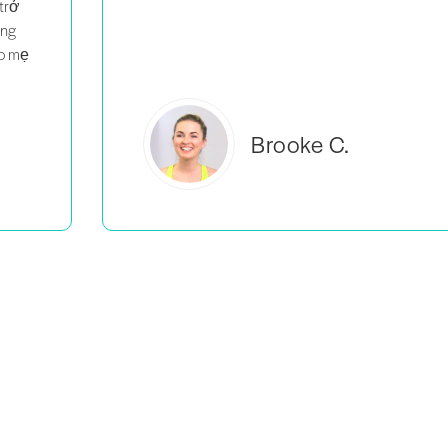
trở
ùng
éo mẹ
Brooke C.