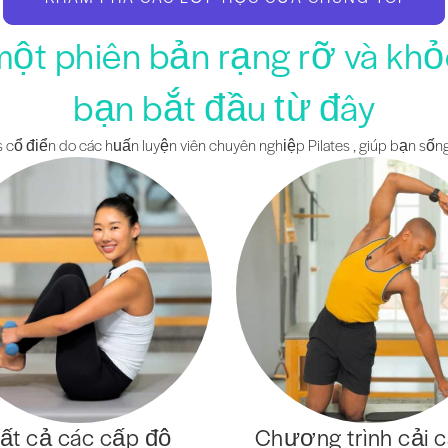
một phiên bản rạng rỡ và kh
bạn bắt đầu từ đây
 cổ điển do các huấn luyện viên chuyên nghiệp Pilates , giúp bạn sống
ất cả các cấp độ
Chương trình cải 