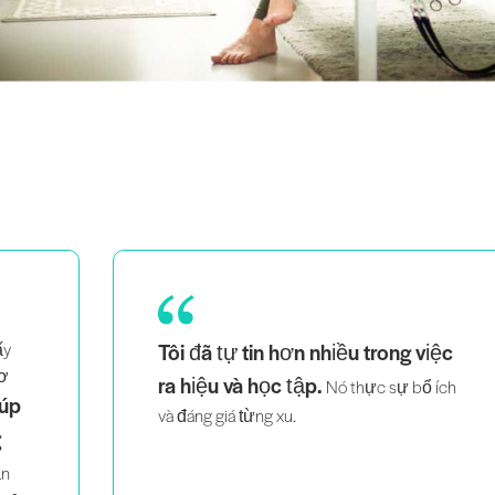
ấy
Tôi đã tự tin hơn nhiều trong việc
cơ
ra hiệu và học tập.
Nó thực sự bổ ích
iúp
và đáng giá từng xu.
g
ần