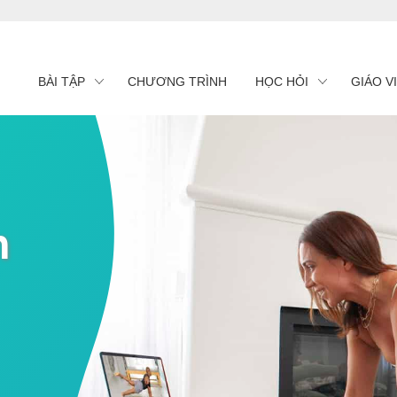
BÀI TẬP
CHƯƠNG TRÌNH
HỌC HỎI
GIÁO V
n