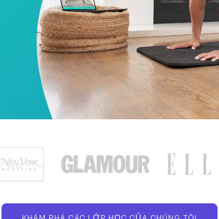
KHÁM PHÁ CÁC LỚP HỌC CỦA CHÚNG TÔI