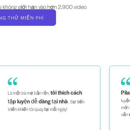
 không giới hạn vào hơn 2.900 video
NG THỬ MIỄN PHÍ
tôi thích cách
Pila
Là một bà mẹ bận rộn,
tập luyện dễ dàng tại nhà
luyệ
. Sự tiến
mới 
triển khiến tôi quay lại mỗi ngày!
vấn 