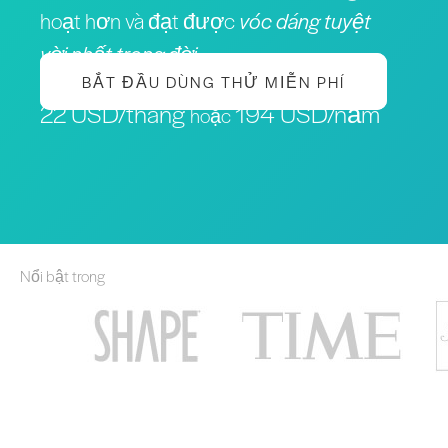
hoạt hơn và đạt được
vóc dáng tuyệt
vời nhất trong đời
BẮT ĐẦU DÙNG THỬ MIỄN PHÍ
22 USD/tháng
194 USD/năm
hoặc
Nổi bật trong