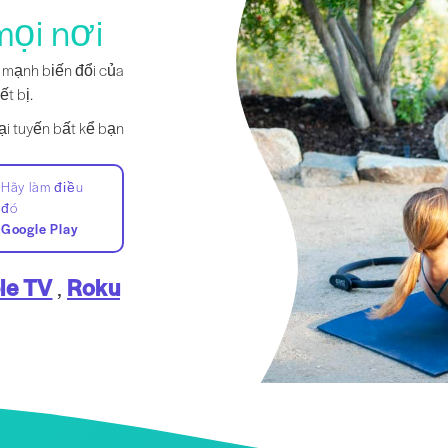
mọi nơi
c mạnh biến đổi của
ết bị.
ại tuyến bất kể bạn
Hãy làm điều
đó
Google Play
le TV
,
Roku