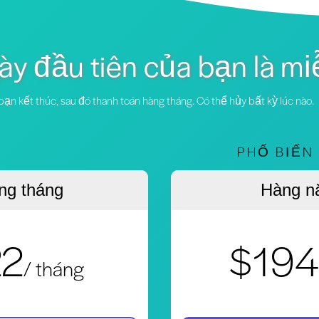
ày đầu tiên của bạn là mi
ạn kết thúc, sau đó thanh toán hàng tháng. Có thể hủy bất kỳ lúc nào.
PHỔ BIẾN
ng tháng
Hàng n
22
$194
/ tháng