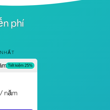
ễn phí
 NHẤT
ăm
Tiết kiệm 25%
/ năm