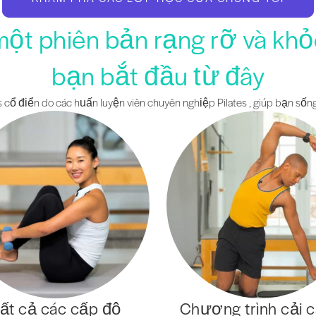
một phiên bản rạng rỡ và kh
bạn bắt đầu từ đây
 cổ điển do các huấn luyện viên chuyên nghiệp Pilates , giúp bạn sống
ất cả các cấp độ
Chương trình cải 