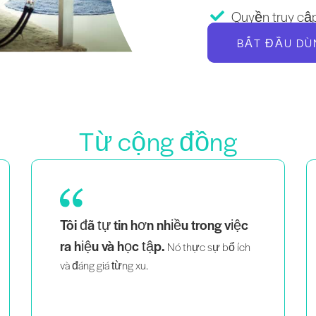
Quyền truy cập
BẮT ĐẦU DÙ
Từ cộng đồng
Là một bà mẹ của cặp song sinh, một
việc
người phụ nữ da đen và đồng tính,
nhìn thấy những người trông
giống tôi giảng dạy một cách
thông minh và đầy nhiệt huyết
giúp