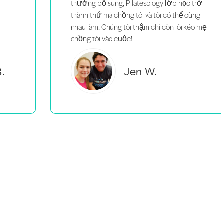
trở
ùng
éo mẹ
Brooke C.