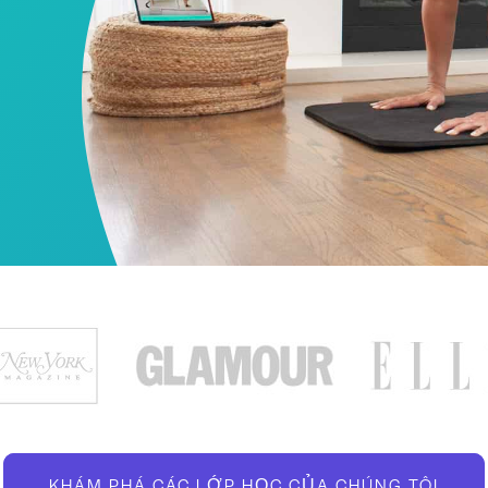
KHÁM PHÁ CÁC LỚP HỌC CỦA CHÚNG TÔI