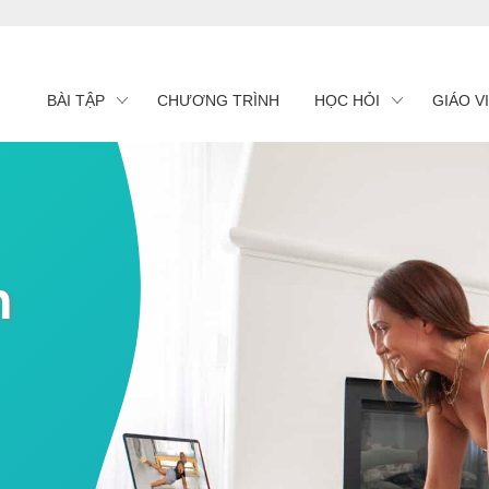
BÀI TẬP
CHƯƠNG TRÌNH
HỌC HỎI
GIÁO V
n