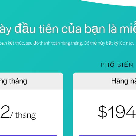
ày đầu tiên của bạn là mi
ạn kết thúc, sau đó thanh toán hàng tháng. Có thể hủy bất kỳ lúc nào.
PHỔ BIẾN
ng tháng
Hàng n
22
$194
/ tháng