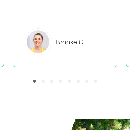
tôi cảm thấy mình không phải là người duy
nhất làm những gì mình đang làm.
Everlea B.