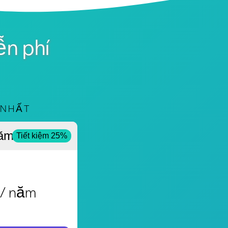
ễn phí
 NHẤT
ăm
Tiết kiệm 25%
/ năm