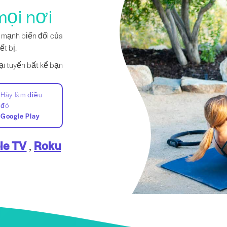
mọi nơi
c mạnh biến đổi của
ết bị.
ại tuyến bất kể bạn
Hãy làm điều
đó
Google Play
le TV
,
Roku