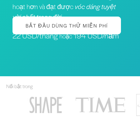
hoạt hơn và đạt được
vóc dáng tuyệt
vời nhất trong đời
BẮT ĐẦU DÙNG THỬ MIỄN PHÍ
22 USD/tháng
194 USD/năm
hoặc
Nổi bật trong