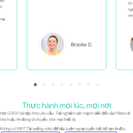
tôi cảm thấy mình không phải là
người duy nhất làm những gì
mình đang làm.
C.
Everlea B.
Thực hành mọi lúc, mọi nơi
Hơn 2.600 bài tập theo yêu cầu. Trải nghiệm sức mạnh biến đổi của Pilates ở
nhà hoặc khi đang di chuyển, trên mọi thiết bị.
Không có WiFi? Tải xuống video để tập luyện ngoại tuyến bất kể bạn ở đâu.