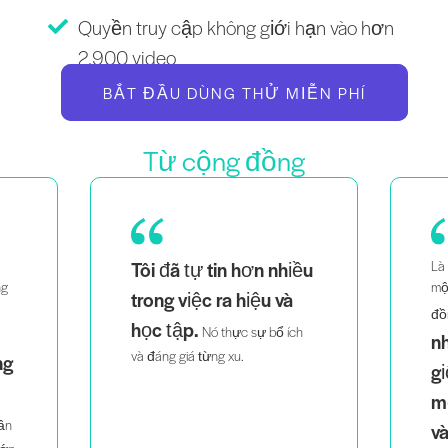
Quyền truy cập không giới hạn vào hơn
2.900 video
BẮT ĐẦU DÙNG THỬ MIỄN PHÍ
Từ cộng đồng
ều
Là một bà mẹ của cặp song sinh,
Là
một người phụ nữ da đen và
th
việc nhìn thấy
đồng tính,
dễ
h
những người trông
tri
giống tôi giảng dạy
một cách thông minh
và đầy nhiệt huyết
giúp