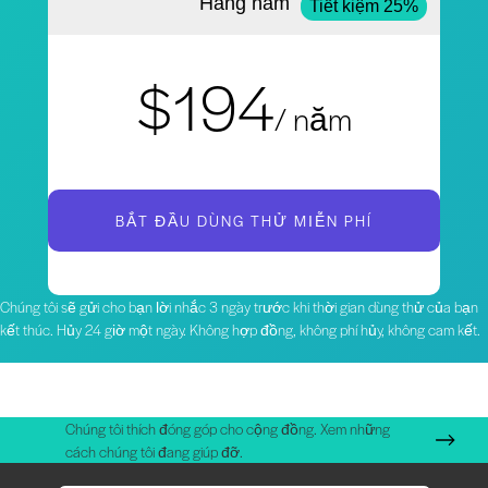
Hàng năm
Tiết kiệm 25%
$194
/ năm
BẮT ĐẦU DÙNG THỬ MIỄN PHÍ
Chúng tôi sẽ gửi cho bạn lời nhắc 3 ngày trước khi thời gian dùng thử của bạn
kết thúc. Hủy 24 giờ một ngày. Không hợp đồng, không phí hủy, không cam kết.
Chúng tôi thích đóng góp cho cộng đồng. Xem những
cách chúng tôi đang giúp đỡ.