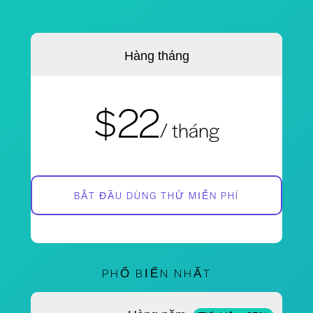
Hàng tháng
$22
/ tháng
BẮT ĐẦU DÙNG THỬ MIỄN PHÍ
PHỔ BIẾN NHẤT