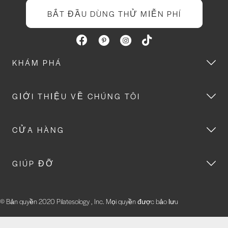
BẮT ĐẦU DÙNG THỬ MIỄN PHÍ
KHÁM PHÁ
GIỚI THIỆU VỀ CHÚNG TÔI
CỬA HÀNG
GIÚP ĐỠ
© Bản quyền 2020 Pilatesology , Inc. Mọi quyền được bảo lưu