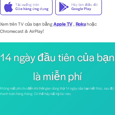
Tải xuống trên
Hãy làm điều đó
Cửa hàng ứng dụng
Google Play
Xem trên TV của bạn bằng
Apple TV
,
Roku
hoặc
Chromecast & AirPlay!
14 ngày đầu tiên của bạn
là miễn phí
Không mất phí cho đến khi thời gian dùng thử 14 ngày của bạn kết thúc, sau đó
thanh toán hàng tháng. Có thể hủy bất kỳ lúc nào.