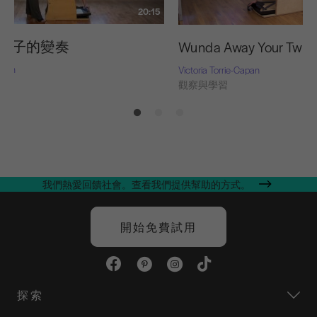
20:15
a 椅子的變奏
Wunda Away Your Twist
Nash
Victoria Torrie-Capan
習
觀察與學習
我們熱愛回饋社會。查看我們提供幫助的方式。
開始免費試用
探索