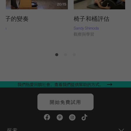
20:15
a 椅子的變奏
椅子和桶評估
Nash
Sandy Shimoda
習
觀察與學習
我們熱愛回饋社會。查看我們提供幫助的方式。
開始免費試用
探索