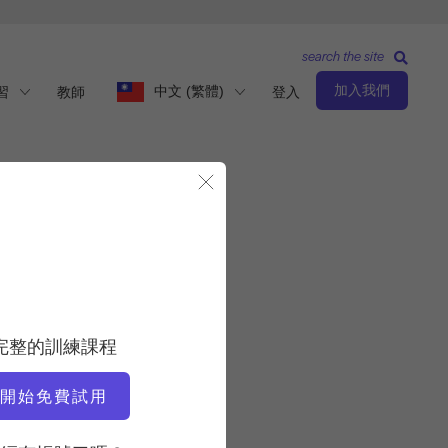
search the site
加入我們
中文 (繁體)
習
教師
登入
關閉模態視窗
觀察與學習
老師
完整的訓練課程
蘿莉·科爾曼-布朗
開始免費試用
視訊時間
25:28