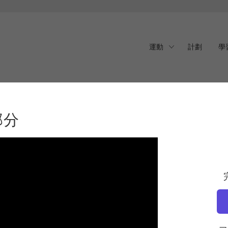
運動
計劃
學
分
部分