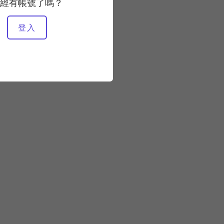
經有帳號了嗎？
所需設備
登入
馬特