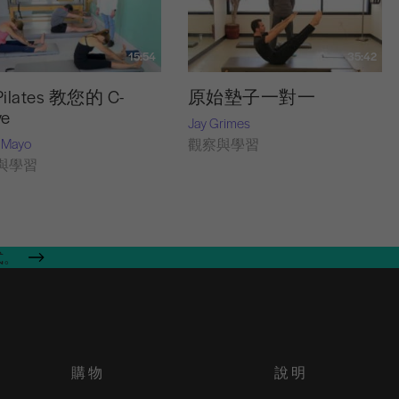
15:54
35:42
Pilates 教您的 C-
原始墊子一對一
ve
Jay Grimes
 Mayo
觀察與學習
與學習
式。
購物
說明