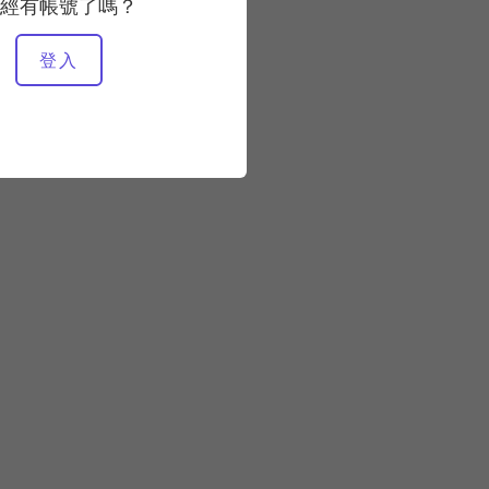
慢速
經有帳號了嗎？
登入
所需設備
塔
凱迪拉克