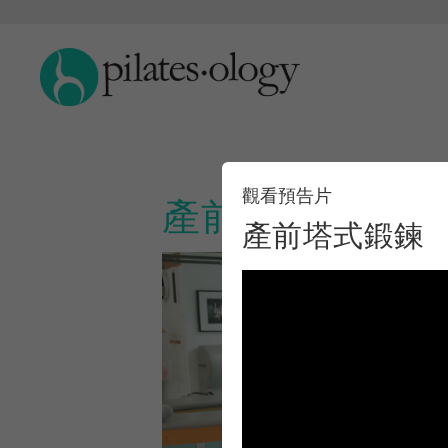
觀看預告片
產前塔式鍛鍊
產前塔式鍛鍊