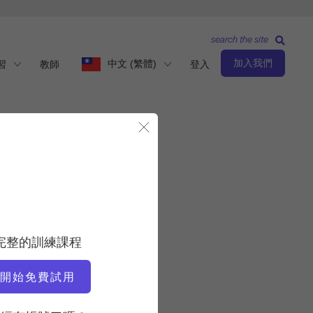
search the site
加入我們
中文 (繁體)
習
教師
登入
關閉模態視窗
基本等級
老師
完整的訓練課程
Molly Niles Renshaw
開始免費試用
運動速度