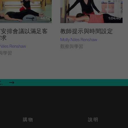
46:18
1:04:40
何安排會議以滿足客
教師提示與時間設定
需求
Molly Niles Renshaw
 Niles Renshaw
觀察與學習
與學習
式。
購物
說明