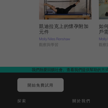
29:18
凱迪拉克上的懷孕附加
如
元件
戶
Molly Niles Renshaw
Molly
觀察與學習
觀察
我們熱愛回饋社會。查看我們提供幫助的方
開始免費試用
探索
關於我們