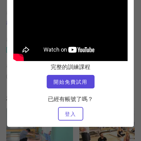
老師
視訊時間
蘿莉·科爾曼-布朗
2:59
所需設備
馬特
完整的訓練課程
尋找類似的課程
0 - 10 分鐘
馬特
開始免費試用
您可能也會喜歡的其他訓練課程
已經有帳號了嗎？
登入