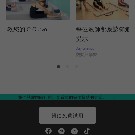
15:54
ates 教您的 C-Curve
每位教師都應該知道的 
提示
習
Jay Grimes
觀察與學習
我們熱愛回饋社會。查看我們提供幫助的方式。
開始免費試用